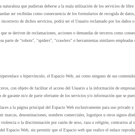
a naturaleza que pudieran deberse a la mala utilización de los servicios de lib
edan ser recibidas como consecuencia de los formularios de recogida de datos, 
o incorrecto de dichos servicios, podrá ser el Usuario reclamado por los daños o
s que se deriven de reclamaciones, acciones o demandas de terceros como conse
su parte de “robots”, “spiders”, “crawlers” o herramientas similares empleadas c
iperenlace o hipervínculo, el Espacio Web, así como ninguno de sus contenidos,
ceros, con objeto de facilitar el acceso del Usuario a la información de empres
 de garante ni/o de parte ofertante de los servicios y/o información que se pueda
nlaces a la página principal del Espacio Web exclusivamente para uso privado 
cluir marcas, denominaciones, nombres comerciales, logotipos u otros signos dist
 violencia o la discriminación por razón de sexo, raza o religión, contrarios al 
ón del Espacio Web, sin permitir que el Espacio web que realice el enlace repr