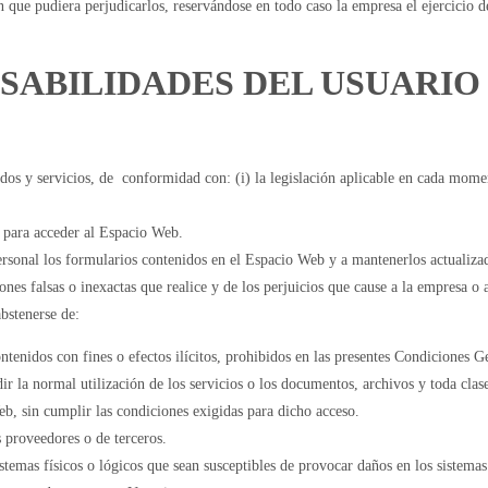
 que pudiera perjudicarlos, reservándose en todo caso la empresa el ejercicio d
NSABILIDADES DEL USUARIO
os y servicios, de conformidad con: (i) la legislación aplicable en cada momen
n para acceder al Espacio Web.
personal los formularios contenidos en el Espacio Web y a mantenerlos actuali
ones falsas o inexactas que realice y de los perjuicios que cause a la empresa o a
bstenerse de:
enidos con fines o efectos ilícitos, prohibidos en las presentes Condiciones Gen
dir la normal utilización de los servicios o los documentos, archivos y toda cl
eb, sin cumplir las condiciones exigidas para dicho acceso.
 proveedores o de terceros.
istemas físicos o lógicos que sean susceptibles de provocar daños en los sistemas