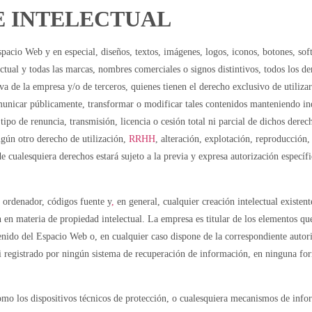
 E INTELECTUAL
pacio Web y en especial, diseños, textos, imágenes, logos, iconos, botones, sof
ectual y todas las marcas, nombres comerciales o signos distintivos, todos los de
va de la empresa y/o de terceros, quienes tienen el derecho exclusivo de utiliz
 comunicar públicamente, transformar o modificar tales contenidos manteniendo 
ipo de renuncia, transmisión, licencia o cesión total ni parcial de dichos derec
gún otro derecho de utilización,
RRHH
, alteración, explotación, reproducción
e cualesquiera derechos estará sujeto a la previa y expresa autorización específi
e ordenador, códigos fuente y
,
en general, cualquier creación intelectual existe
n en materia de propiedad intelectual. La empresa es titular de los elementos q
enido del Espacio Web o, en cualquier caso dispone de la correspondiente autori
ni registrado por ningún sistema de recuperación de información, en ninguna fo
mo los dispositivos técnicos de protección, o cualesquiera mecanismos de info