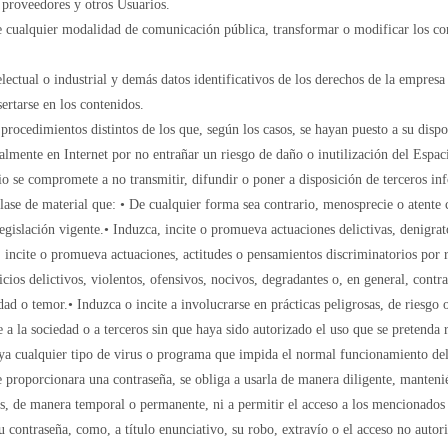
s proveedores y otros Usuarios.
 de cualquier modalidad de comunicación pública, transformar o modificar los con
lectual o industrial y demás datos identificativos de los derechos de la empresa 
rtarse en los contenidos.
procedimientos distintos de los que, según los casos, se hayan puesto a su disp
almente en Internet por no entrañar un riesgo de daño o inutilización del Espac
io se compromete a no transmitir, difundir o poner a disposición de terceros in
clase de material que: • De cualquier forma sea contrario, menosprecie o atente 
egislación vigente.• Induzca, incite o promueva actuaciones delictivas, denigrator
incite o promueva actuaciones, actitudes o pensamientos discriminatorios por ra
ios delictivos, violentos, ofensivos, nocivos, degradantes o, en general, contra
d o temor.• Induzca o incite a involucrarse en prácticas peligrosas, de riesgo o
e a la sociedad o a terceros sin que haya sido autorizado el uso que se pretenda r
luya cualquier tipo de virus o programa que impida el normal funcionamiento d
le proporcionara una contraseña, se obliga a usarla de manera diligente, mante
, de manera temporal o permanente, ni a permitir el acceso a los mencionados s
 contraseña, como, a título enunciativo, su robo, extravío o el acceso no autor