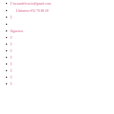
Ir
lacasadelvacio@gmail.com
al
Llámanos 652 76 80 20
contenido
Síguenos: