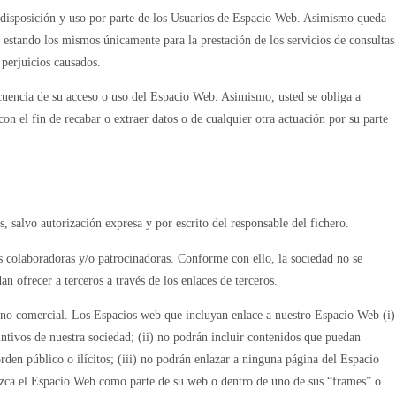
re disposición y uso por parte de los Usuarios de Espacio Web. Asimismo queda
estando los mismos únicamente para la prestación de los servicios de consultas
 perjuicios causados.
cuencia de su acceso o uso del Espacio Web. Asimismo, usted se obliga a
on el fin de recabar o extraer datos o de cualquier otra actuación por su parte
 salvo autorización expresa y por escrito del responsable del fichero.
as colaboradoras y/o patrocinadoras. Conforme con ello, la sociedad no se
n ofrecer a terceros a través de los enlaces de terceros.
y no comercial. Los Espacios web que incluyan enlace a nuestro Espacio Web (i)
intivos de nuestra sociedad; (ii) no podrán incluir contenidos que puedan
orden público o ilícitos; (iii) no podrán enlazar a ninguna página del Espacio
oduzca el Espacio Web como parte de su web o dentro de uno de sus “frames” o