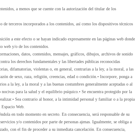
tenidos, a menos que se cuente con la autorización del titular de los
o de terceros incorporados a los contenidos, así como los dispositivos técnicos
osición a este efecto o se hayan indicado expresamente en las páginas web donde
io web y/o de los contenidos.
formaciones, datos, contenidos, mensajes, gráficos, dibujos, archivos de sonido
contra los derechos fundamentales y las libertades públicas reconocidas
ias, difamatorias, violentas o, en general, contrarias a la ley, a la moral, a las
zón de sexo, raza, religión, creencias, edad o condición.• Incorpore, ponga a
rios a la ley, a la moral y a las buenas costumbres generalmente aceptadas o al
 nocivas para la salud y el equilibrio psíquico.• Se encuentra protegido por la
ealizar.• Sea contrario al honor, a la intimidad personal y familiar o a la propia
el Espacio Web.
niéndola en todo momento en secreto. En consecuencia, será responsable de su
ervicios y/o contenidos por parte de personas ajenas. Igualmente, se obliga a
izado, con el fin de proceder a su inmediata cancelación. En consecuencia,